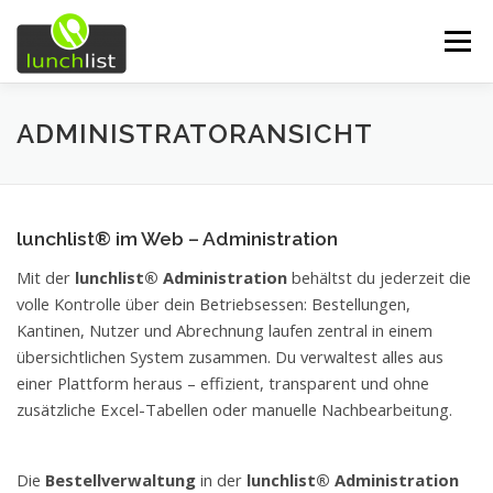
Zum Inhalt springen
Menü
START
FUNKTIONEN
UNSERE SERVICES
ADMINISTRATORANSICHT
ÜBER UNS
EINDRÜCKE
DEMO
lunchlist® im Web – Administration
Mit der
lunchlist® Administration
behältst du jederzeit die
KONTAKT
volle Kontrolle über dein Betriebsessen: Bestellungen,
Kantinen, Nutzer und Abrechnung laufen zentral in einem
übersichtlichen System zusammen. Du verwaltest alles aus
einer Plattform heraus – effizient, transparent und ohne
zusätzliche Excel-Tabellen oder manuelle Nachbearbeitung.
Die
Bestellverwaltung
in der
lunchlist® Administration