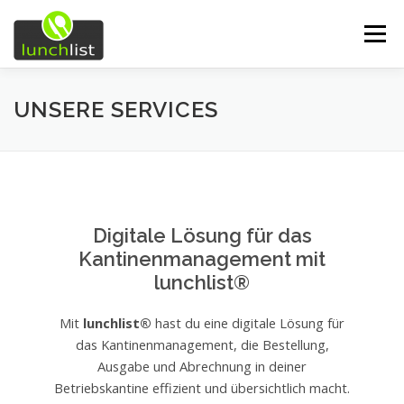
Zum Inhalt springen
Menü
START
FUNKTIONEN
UNSERE SERVICES
UNSERE SERVICES
ÜBER UNS
EINDRÜCKE
DEMO
Digitale Lösung für das
KONTAKT
Kantinenmanagement mit
lunchlist®
Mit
lunchlist®
hast du eine digitale Lösung für
das Kantinenmanagement, die Bestellung,
Ausgabe und Abrechnung in deiner
Betriebskantine effizient und übersichtlich macht.