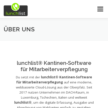
Zum Inhalt springen
Menü
START
FUNKTIONEN
UNSERE SERVICES
ÜBER UNS
ÜBER UNS
EINDRÜCKE
DEMO
lunchlist® Kantinen‑Software
KONTAKT
für Mitarbeiterverpflegung
Du setzt mit der
lunchlist® Kantinen‑Software
für Mitarbeiterverpflegung
auf eine moderne,
webbasierte Cloud‑Lösung aus der Oberpfalz. Seit
2017 nutzen Unternehmen im DACH‑Raum, in
Luxemburg, Tschechien, Italien und weltweit
lunchlist®
, um die digitale Erfassung, Ausgabe und
Abrechnung von Mahlzeiten einfach zu gestalten.