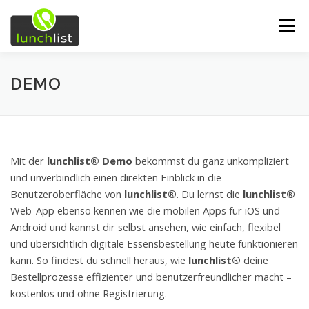
Zum Inhalt springen
Menü
START
FUNKTIONEN
UNSERE SERVICES
DEMO
ÜBER UNS
EINDRÜCKE
DEMO
Mit der
lunchlist® Demo
bekommst du ganz unkompliziert
und unverbindlich einen direkten Einblick in die
KONTAKT
Benutzeroberfläche von
lunchlist®
. Du lernst die
lunchlist®
Web-App ebenso kennen wie die mobilen Apps für iOS und
Android und kannst dir selbst ansehen, wie einfach, flexibel
und übersichtlich digitale Essensbestellung heute funktionieren
kann. So findest du schnell heraus, wie
lunchlist®
deine
Bestellprozesse effizienter und benutzerfreundlicher macht –
kostenlos und ohne Registrierung.